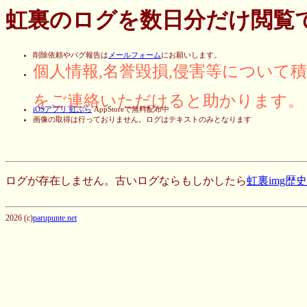
虹裏のログを数日分だけ閲覧
削除依頼やバグ報告は
メールフォーム
にお願いします。
個人情報,名誉毀損,侵害等について
をご連絡いただけると助かります。
iOSアプリ 虹ぶら
AppStoreで無料配布中
画像の取得は行っておりません。ログはテキストのみとなります
ログが存在しません。古いログならもしかしたら
虹裏img歴
2026 (c)
parupunte.net