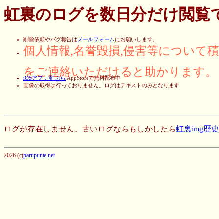
虹裏のログを数日分だけ閲覧
削除依頼やバグ報告は
メールフォーム
にお願いします。
個人情報,名誉毀損,侵害等について
をご連絡いただけると助かります。
iOSアプリ 虹ぶら
AppStoreで無料配布中
画像の取得は行っておりません。ログはテキストのみとなります
ログが存在しません。古いログならもしかしたら
虹裏img歴
2026 (c)
parupunte.net