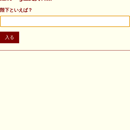
陛下といえば？
入る