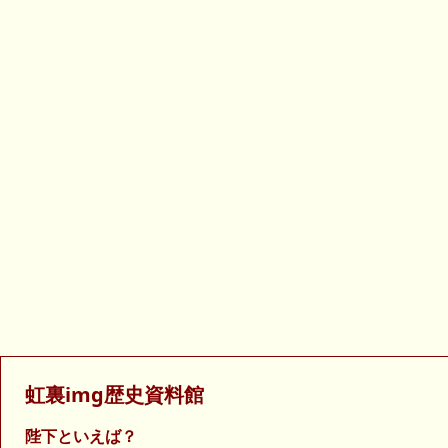
虹裏img歴史資料館
陛下といえば？