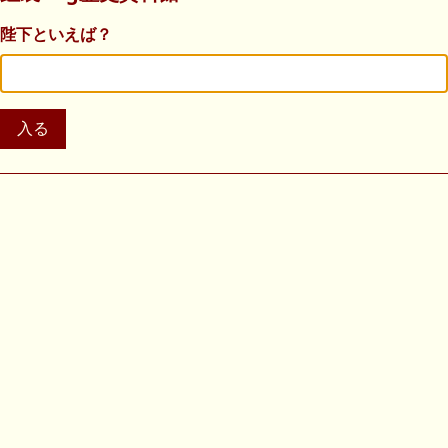
陛下といえば？
入る