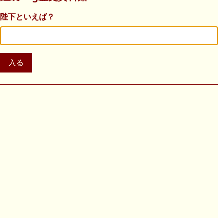
陛下といえば？
入る