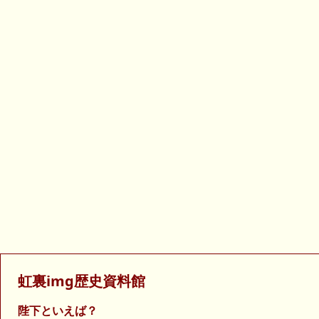
虹裏img歴史資料館
陛下といえば？