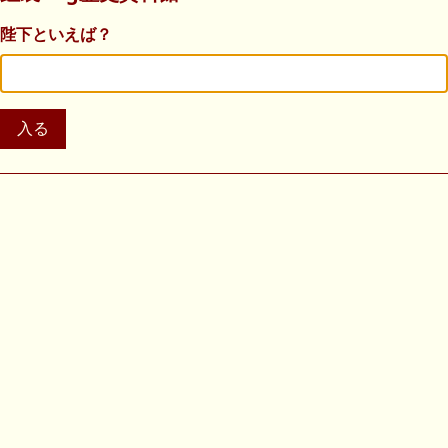
陛下といえば？
入る