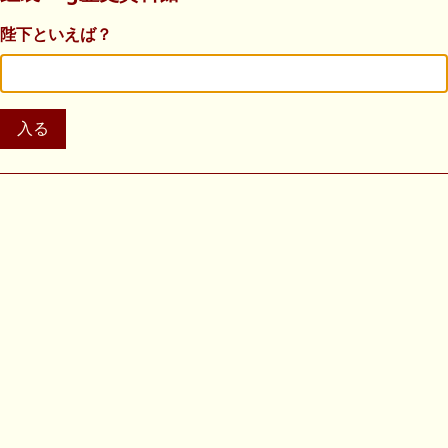
陛下といえば？
入る