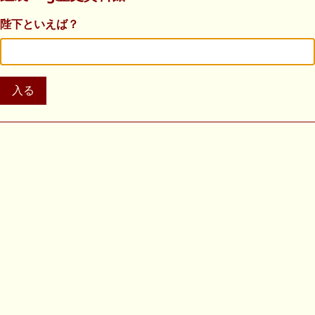
陛下といえば？
入る