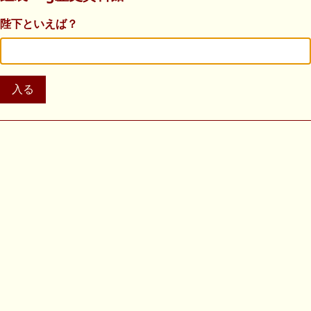
陛下といえば？
入る