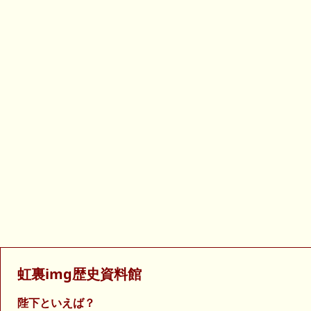
虹裏img歴史資料館
陛下といえば？