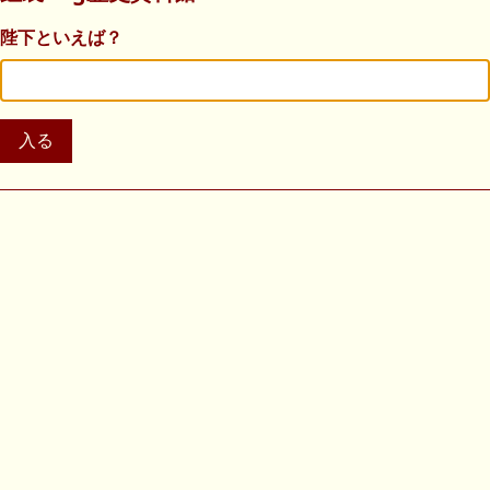
陛下といえば？
入る