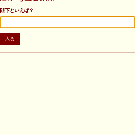
陛下といえば？
入る