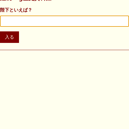
陛下といえば？
入る