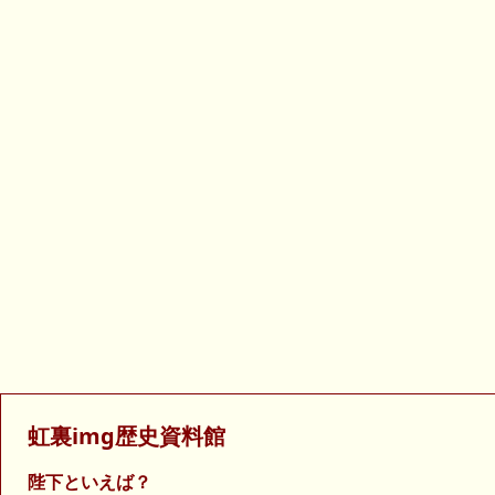
虹裏img歴史資料館
陛下といえば？