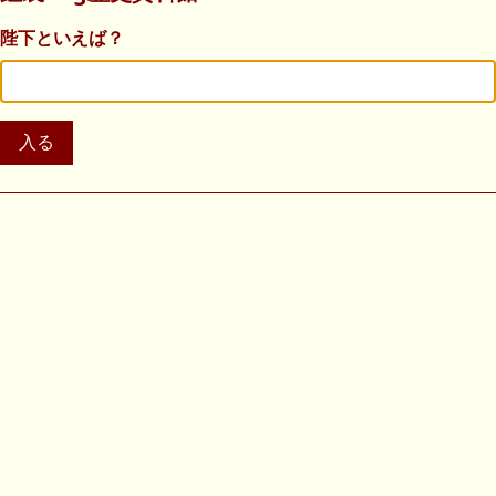
陛下といえば？
入る