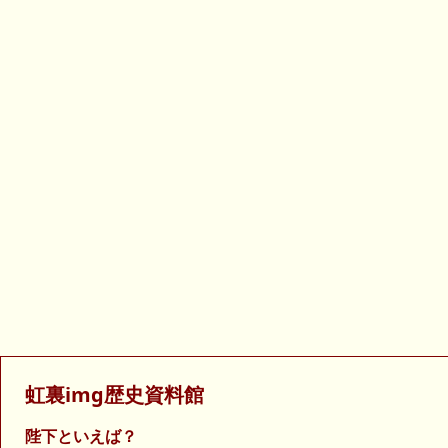
虹裏img歴史資料館
陛下といえば？