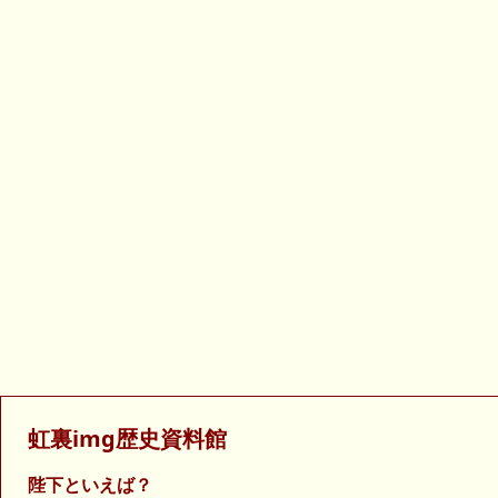
虹裏img歴史資料館
陛下といえば？