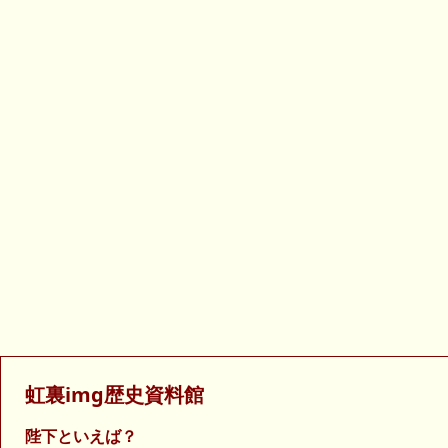
虹裏img歴史資料館
陛下といえば？