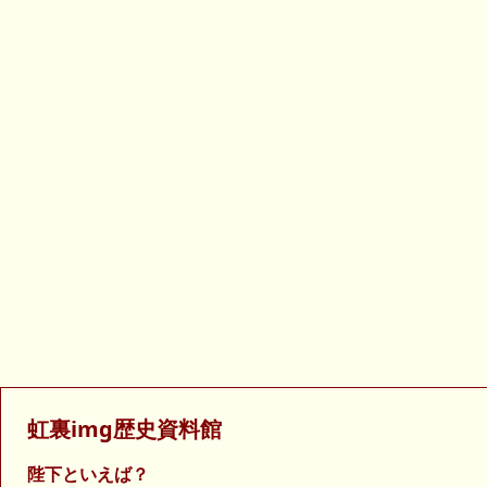
虹裏img歴史資料館
陛下といえば？