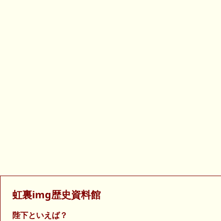
虹裏img歴史資料館
陛下といえば？