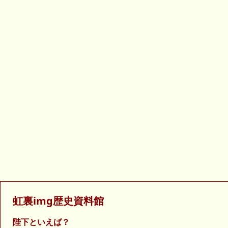
虹裏img歴史資料館
陛下といえば？