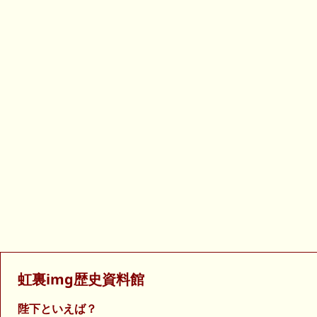
虹裏img歴史資料館
陛下といえば？