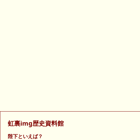
虹裏img歴史資料館
陛下といえば？