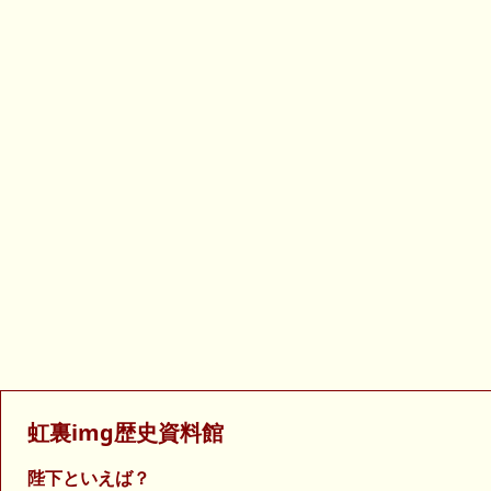
虹裏img歴史資料館
陛下といえば？