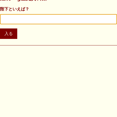
陛下といえば？
入る