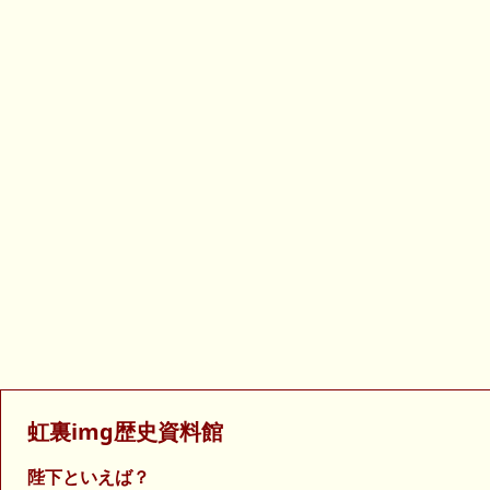
虹裏img歴史資料館
陛下といえば？