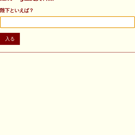
陛下といえば？
入る