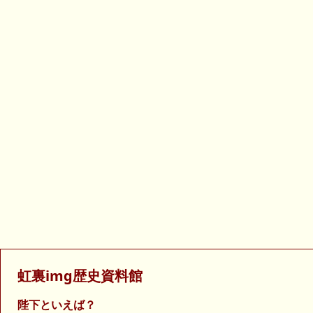
虹裏img歴史資料館
陛下といえば？