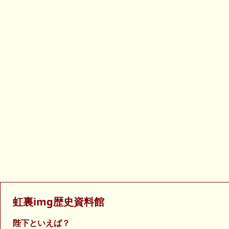
虹裏img歴史資料館
陛下といえば？