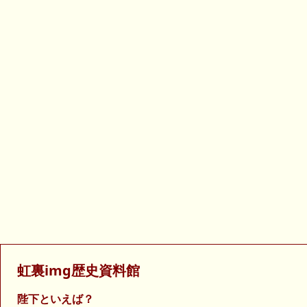
虹裏img歴史資料館
陛下といえば？