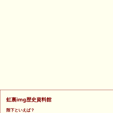
虹裏img歴史資料館
陛下といえば？