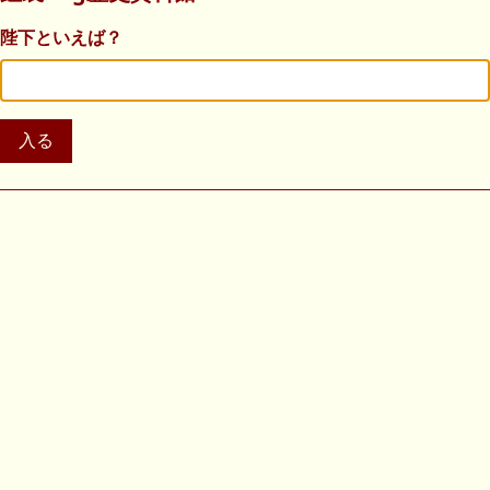
陛下といえば？
入る