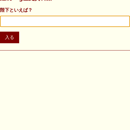
陛下といえば？
入る