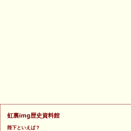
虹裏img歴史資料館
陛下といえば？