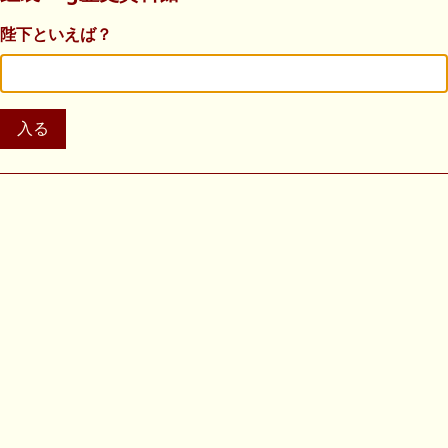
陛下といえば？
入る