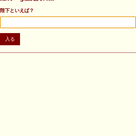
陛下といえば？
入る