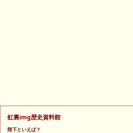
虹裏img歴史資料館
陛下といえば？