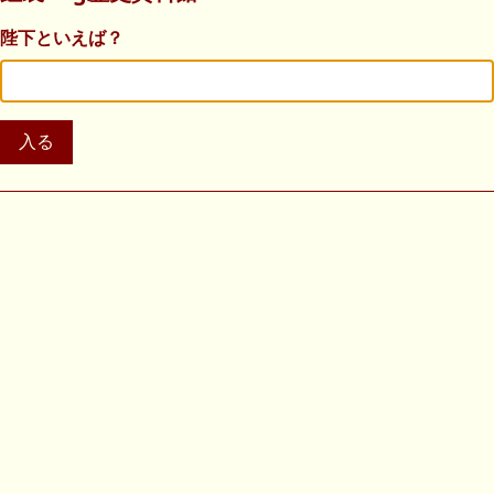
陛下といえば？
入る