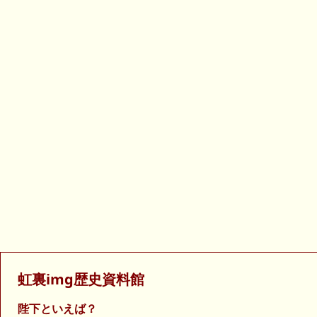
虹裏img歴史資料館
陛下といえば？