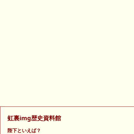
虹裏img歴史資料館
陛下といえば？