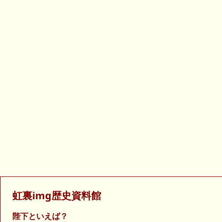
虹裏img歴史資料館
陛下といえば？