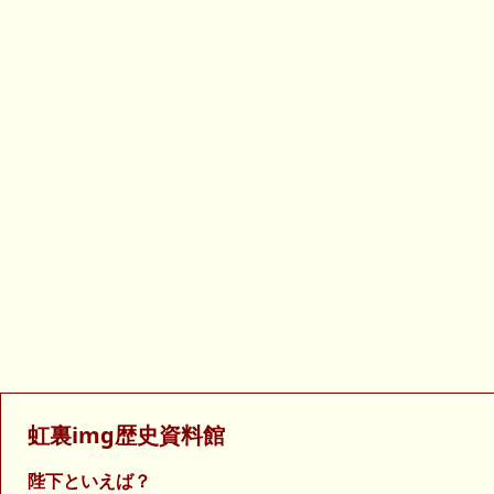
虹裏img歴史資料館
陛下といえば？