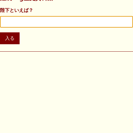
陛下といえば？
入る