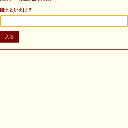
陛下といえば？
入る