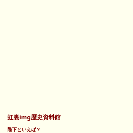
虹裏img歴史資料館
陛下といえば？