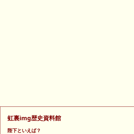
虹裏img歴史資料館
陛下といえば？