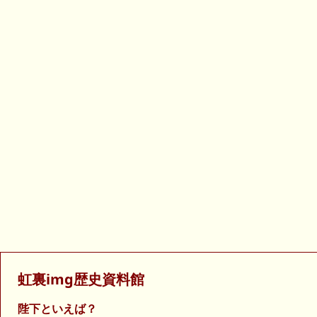
虹裏img歴史資料館
陛下といえば？