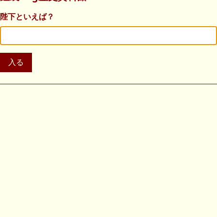
陛下といえば？
入る